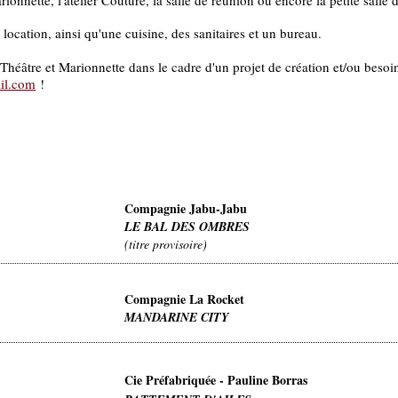
onnette, l'atelier Couture, la salle de réunion ou encore la petite salle d
 location, ainsi qu'une cuisine, des sanitaires et un bureau.
Théâtre et Marionnette dans le cadre d'un projet de création et/ou besoi
il.com
!
Compagnie Jabu-Jabu
LE BAL DES OMBRES
(titre provisoire)
Compagnie La Rocket
MANDARINE CITY
Cie Préfabriquée - Pauline Borras