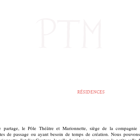
PÔLE THÉÂTRE
ET
MARIONNETTE
STAGES ET FORMATIONS
RÉSIDENCES
DERAÏD
de partage, le Pôle Théâtre et Marionnette, siège de la compagni
stes de passage ou ayant besoin de temps de création. Nous pouvons,